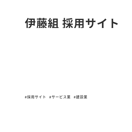
伊
藤
組
採
用
サ
イ
ト
#採用サイト
#サービス業
#建設業