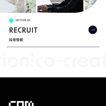
SECTION 03
RECRUIT
採用情報
ion!
co-creat