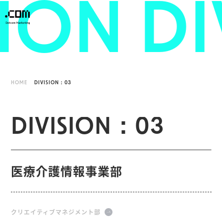
SION
DI
HOME
DIVISION：03
D
I
V
I
S
I
O
N
：
0
3
医療介護情報事業部
クリエイティブマネジメント部