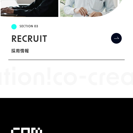
SECTION 03
RECRUIT
採用情報
tion!
co-crea