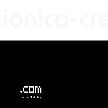
on!
co-cre