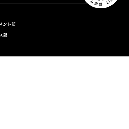
メント部
ス部