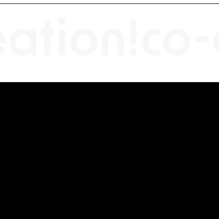
ation!
co-c